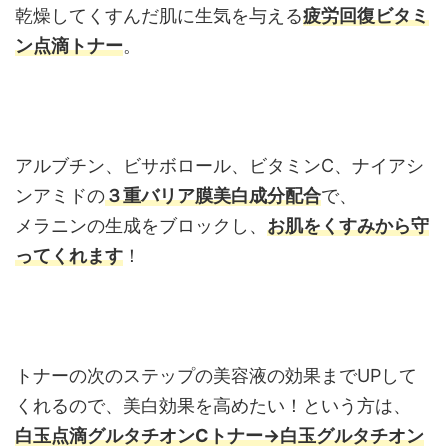
乾燥してくすんだ肌に生気を与える
疲労回復ビタミ
ン点滴トナー
。
アルブチン、ビサボロール、ビタミンC、ナイアシ
ンアミドの
３重バリア膜美白成分配合
で、
メラニンの生成をブロックし、
お肌をくすみから守
ってくれます
！
トナーの次のステップの美容液の効果までUPして
くれるので、美白効果を高めたい！という方は、
白玉点滴グルタチオンCトナー→白玉グルタチオン