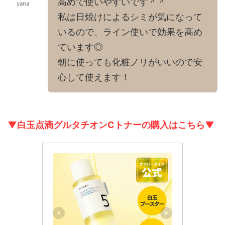
高めで使いやすいです＾＾
yana
私は日焼けによるシミが気になって
いるので、ライン使いで効果を高め
ています◎
朝に使っても化粧ノリがいいので安
心して使えます！
▼白玉点滴グルタチオンCトナー
の
購入は
こちら
▼