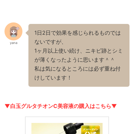
1日2日で効果を感じられるものでは
ないですが、
yana
1ヶ月以上使い続け、ニキビ跡とシミ
が薄くなったように思います＾＾
私は気になるところには必ず重ね付
けしています！
▼白玉グルタチオンC美容液
の購入は
こちら
▼